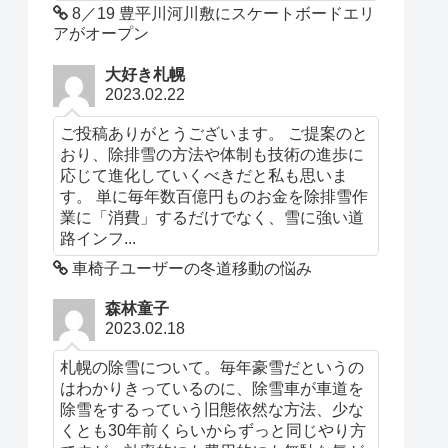
8／19 豊平川河川敷にスケートボードエリ
アがオープン
大好き札幌
2023.02.22
ご投稿ありがとうございます。 ご提案のと
おり、除排雪の方法や体制も技術の進歩に
応じて進化していくべきだと私も思いま
す。 単に毎年数百億円ものお金を除排雪作
業に「消費」するだけでなく、雪に強い道
路インフ...
車椅子ユーザーの冬道移動の悩み
森林童子
2023.02.18
札幌の除雪について。毎年豪雪だというの
はわかりきっているのに、除雪車が車道を
除雪をするっていう旧態依然な方法、少な
くとも30年前くらいからずっと同じやり方