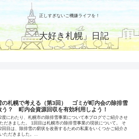
正しすぎないご機嫌ライフを！
「大好き札幌」日記
雪の札幌で考える（第3回） ゴミが町内会の除排雪
救う？ 町内会資源回収を有効利用しよう！
2度にわたり、札幌市の除排雪事業について本ブログでご紹介させ
ただきました。 1回目は札幌市の除排雪事業の現状について。 そ
2回目は、除排雪の窮状を改善するための私案をいくつかご紹介さ
いただきました。...