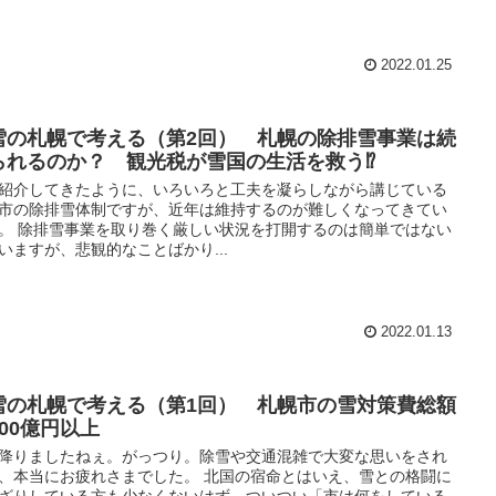
2022.01.25
雪の札幌で考える（第2回） 札幌の除排雪事業は続
られるのか？ 観光税が雪国の生活を救う⁉
紹介してきたように、いろいろと工夫を凝らしながら講じている
市の除排雪体制ですが、近年は維持するのが難しくなってきてい
。 除排雪事業を取り巻く厳しい状況を打開するのは簡単ではない
いますが、悲観的なことばかり...
2022.01.13
雪の札幌で考える（第1回） 札幌市の雪対策費総額
200億円以上
降りましたねぇ。がっつり。除雪や交通混雑で大変な思いをされ
、本当にお疲れさまでした。 北国の宿命とはいえ、雪との格闘に