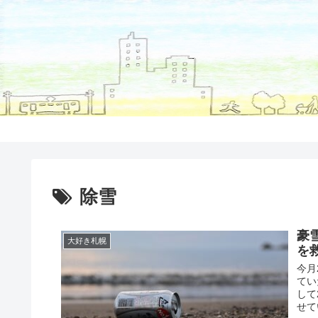
除雪
豪
大好き札幌
を
今月
てい
して
せて