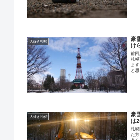
豪
大好き札幌
け
前回
札幌
ます
と思
豪
大好き札幌
は
札幌
た方