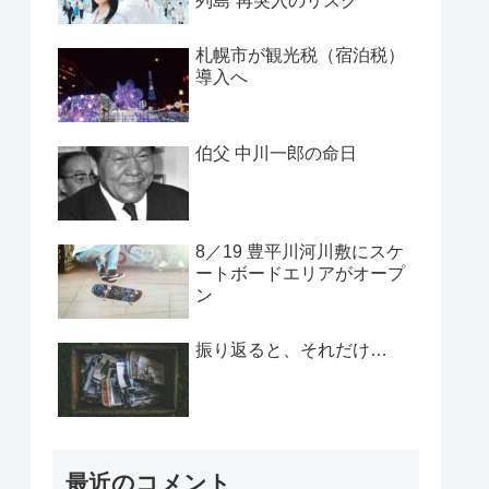
列島”再突入のリスク
札幌市が観光税（宿泊税）
導入へ
伯父 中川一郎の命日
8／19 豊平川河川敷にスケ
ートボードエリアがオープ
ン
振り返ると、それだけ…
最近のコメント