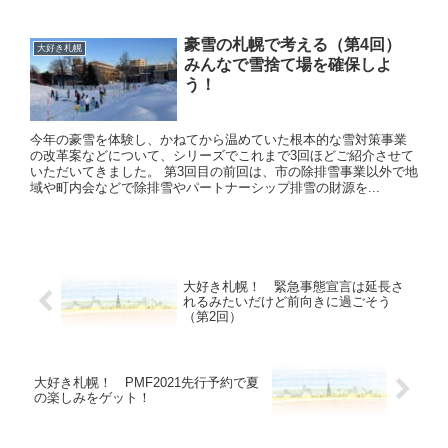
豪雪の札幌で考える（第4回）
大好き札幌
みんなで雪捨て場を確保しよ
う！
今年の豪雪を体験し、かねてから温めていた根本的な雪対策事業
の改革案などについて、シリーズでこれまで3回ほどご紹介させて
いただいてきました。 第3回目の前回は、市の除排雪事業以外で地
域や町内会などで除排雪やパートナーシップ排雪の財源を...
大好き札幌！ 緊急事態宣言は延長さ
れるみたいだけど前向きに過ごそう
（第2回）
大好き札幌！ PMF2021先行予約で夏
の楽しみをゲット！