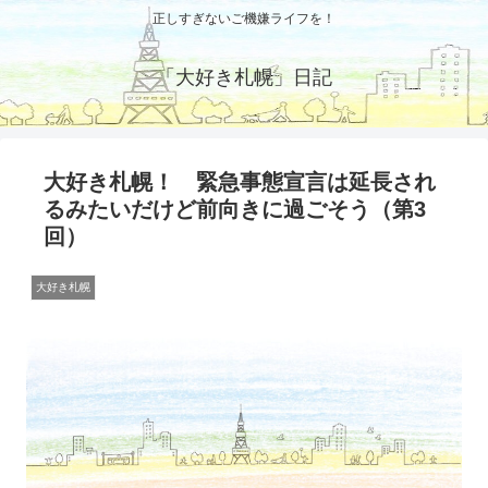
正しすぎないご機嫌ライフを！
「大好き札幌」日記
大好き札幌！ 緊急事態宣言は延長され
るみたいだけど前向きに過ごそう（第3
回）
大好き札幌