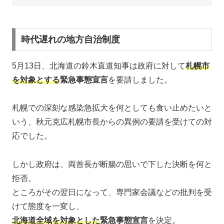
時代遅れの地方自治制度
5月13日、北海道の鈴木直道知事は政府に対して
札幌市
を対象とする
緊急事態宣言
を要請しました。
札幌での深刻な感染急拡大を何としても食い止めたいと
いう、秋元克広札幌市長からの異例の要請を受けての対
応でした。
しかし政府は、両首長が断腸の思いで下した決断を何と
拒否。
ところがその翌日になって、専門家会議などの批判を受
けて態度を一変し、
北海道全域を対象とした
緊急事態宣言
を決定。