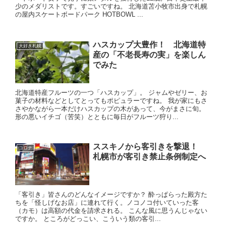
少のメダリストです。すごいですね。 北海道苫小牧市出身で札幌
の屋内スケートボードパーク HOTBOWL ...
ハスカップ大豊作！ 北海道特
大好き札幌
産の「不老長寿の実」を楽しん
でみた
北海道特産フルーツの一つ「ハスカップ」。 ジャムやゼリー、お
菓子の材料などとしてとってもポピュラーですね。 我が家にもさ
さやかながら一本だけハスカップの木があって、今がまさに旬。
形の悪いイチゴ（苦笑）とともに毎日がフルーツ狩り...
ススキノから客引きを撃退！
コロナ
札幌市が客引き禁止条例制定へ
「客引き」皆さんのどんなイメージですか？ 酔っぱらった殿方た
ちを「怪しげなお店」に連れて行く。ノコノコ付いていった客
（カモ）は高額の代金を請求される。 こんな風に思うんじゃない
ですか。 ところがどっこい、こういう類の客引...