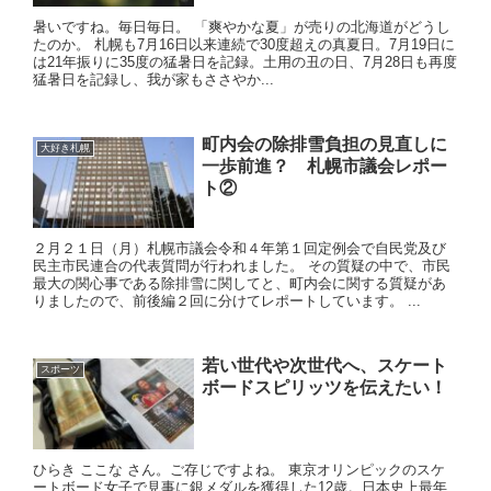
暑いですね。毎日毎日。 「爽やかな夏」が売りの北海道がどうし
たのか。 札幌も7月16日以来連続で30度超えの真夏日。7月19日に
は21年振りに35度の猛暑日を記録。土用の丑の日、7月28日も再度
猛暑日を記録し、我が家もささやか...
町内会の除排雪負担の見直しに
大好き札幌
一歩前進？ 札幌市議会レポー
ト②
２月２１日（月）札幌市議会令和４年第１回定例会で自民党及び
民主市民連合の代表質問が行われました。 その質疑の中で、市民
最大の関心事である除排雪に関してと、町内会に関する質疑があ
りましたので、前後編２回に分けてレポートしています。 ...
若い世代や次世代へ、スケート
スポーツ
ボードスピリッツを伝えたい！
ひらき ここな さん。ご存じですよね。 東京オリンピックのスケ
ートボード女子で見事に銀メダルを獲得した12歳。日本史上最年