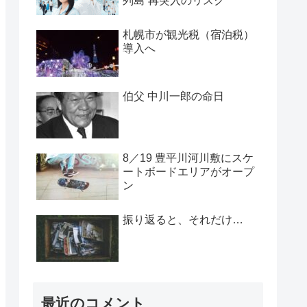
列島”再突入のリスク
札幌市が観光税（宿泊税）
導入へ
伯父 中川一郎の命日
8／19 豊平川河川敷にスケ
ートボードエリアがオープ
ン
振り返ると、それだけ…
最近のコメント