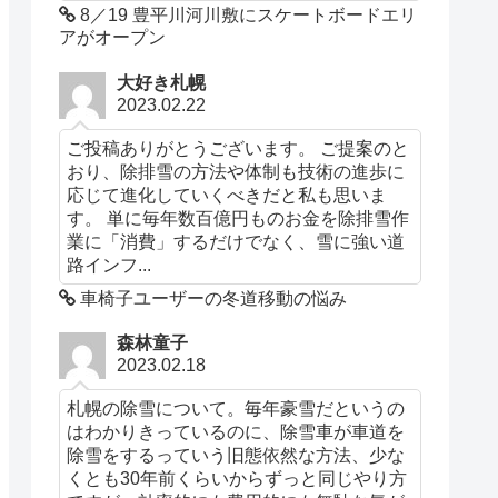
8／19 豊平川河川敷にスケートボードエリ
アがオープン
大好き札幌
2023.02.22
ご投稿ありがとうございます。 ご提案のと
おり、除排雪の方法や体制も技術の進歩に
応じて進化していくべきだと私も思いま
す。 単に毎年数百億円ものお金を除排雪作
業に「消費」するだけでなく、雪に強い道
路インフ...
車椅子ユーザーの冬道移動の悩み
森林童子
2023.02.18
札幌の除雪について。毎年豪雪だというの
はわかりきっているのに、除雪車が車道を
除雪をするっていう旧態依然な方法、少な
くとも30年前くらいからずっと同じやり方