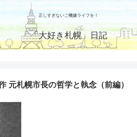
正しすぎないご機嫌ライフを！
「大好き札幌」日記
作 元札幌市長の哲学と執念（前編）