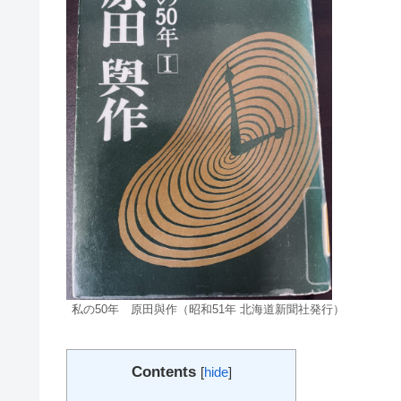
私の50年 原田與作（昭和51年 北海道新聞社発行）
Contents
[
hide
]