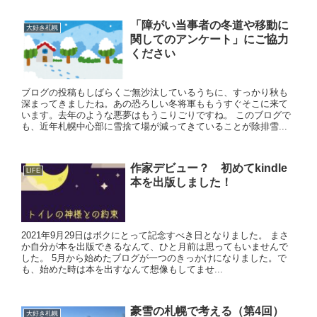
「障がい当事者の冬道や移動に
大好き札幌
関してのアンケート」にご協力
ください
ブログの投稿もしばらくご無沙汰しているうちに、すっかり秋も
深まってきましたね。あの恐ろしい冬将軍ももうすぐそこに来て
います。去年のような悪夢はもうこりごりですね。 このブログで
も、近年札幌中心部に雪捨て場が減ってきていることが除排雪...
作家デビュー？ 初めてkindle
LIFE
本を出版しました！
2021年9月29日はボクにとって記念すべき日となりました。 まさ
か自分が本を出版できるなんて、ひと月前は思ってもいませんで
した。 5月から始めたブログが一つのきっかけになりました。で
も、始めた時は本を出すなんて想像もしてませ...
豪雪の札幌で考える（第4回）
大好き札幌