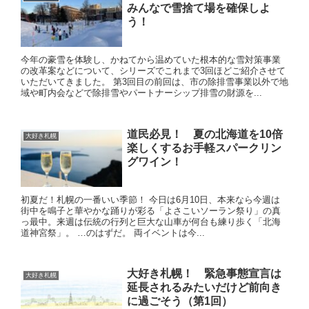
みんなで雪捨て場を確保しよ
う！
今年の豪雪を体験し、かねてから温めていた根本的な雪対策事業
の改革案などについて、シリーズでこれまで3回ほどご紹介させて
いただいてきました。 第3回目の前回は、市の除排雪事業以外で地
域や町内会などで除排雪やパートナーシップ排雪の財源を...
道民必見！ 夏の北海道を10倍
大好き札幌
楽しくするお手軽スパークリン
グワイン！
初夏だ！札幌の一番いい季節！ 今日は6月10日、本来なら今週は
街中を鳴子と華やかな踊りが彩る「よさこいソーラン祭り」の真
っ最中。来週は伝統の行列と巨大な山車が何台も練り歩く「北海
道神宮祭」。 …のはずだ。 両イベントは今...
大好き札幌！ 緊急事態宣言は
大好き札幌
延長されるみたいだけど前向き
に過ごそう（第1回）