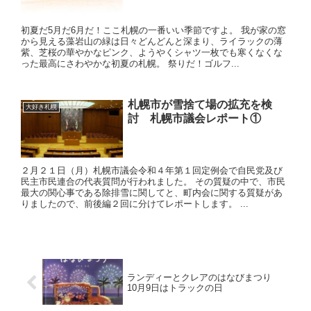
初夏だ5月だ6月だ！ここ札幌の一番いい季節ですよ。 我が家の窓
から見える藻岩山の緑は日々どんどんと深まり、ライラックの薄
紫、芝桜の華やかなピンク、ようやくシャツ一枚でも寒くなくな
った最高にさわやかな初夏の札幌。 祭りだ！ゴルフ...
札幌市が雪捨て場の拡充を検
大好き札幌
討 札幌市議会レポート①
２月２１日（月）札幌市議会令和４年第１回定例会で自民党及び
民主市民連合の代表質問が行われました。 その質疑の中で、市民
最大の関心事である除排雪に関してと、町内会に関する質疑があ
りましたので、前後編２回に分けてレポートします。 ...
ランディーとクレアのはなびまつり
10月9日はトラックの日