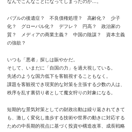
なんでこんなことになってしまったのか…。
バブルの後遺症？ 不良債権処理？ 高齢化？ 少子
化？ グローバル化？ デフレ？ 円高？ 政治家の
質？ メディアの商業主義？ 中国の陰謀？ 資本主義
の強欲？
いつも「悪者」探しは賑やかだ。
そして、いまだに「自国の力」を過大視している。
先述のような国力低下を客観視することもなく。
課題を客観視でき現実的な対策を主張する少数の人は、
秩序を乱す裏切り者として魔女狩りの対象になる。
短期的な景気対策としての財政出動は繰り返されてきて
も、激しく変化し進歩する技術や世界の動きに対応する
ための中長期的視点に基づく投資や構造改革、成長戦略