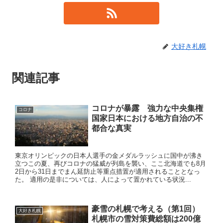
大好き札幌
関連記事
コロナが暴露 強力な中央集権
コロナ
国家日本における地方自治の不
都合な真実
東京オリンピックの日本人選手の金メダルラッシュに国中が沸き
立つこの夏、再びコロナの猛威が列島を襲い、ここ北海道でも8月
2日から31日までまん延防止等重点措置が適用されることとなっ
た。 適用の是非については、人によって置かれている状況...
豪雪の札幌で考える（第1回）
大好き札幌
札幌市の雪対策費総額は200億