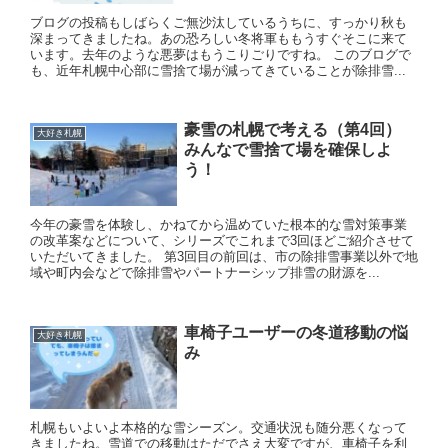
ブログの投稿もしばらくご無沙汰しているうちに、すっかり秋も
深まってきましたね。あの恐ろしい冬将軍ももうすぐそこに来て
います。去年のような悪夢はもうこりごりですね。 このブログで
も、近年札幌中心部に雪捨て場が減ってきていることが除排雪...
豪雪の札幌で考える（第4回）
大好き札幌
みんなで雪捨て場を確保しよ
う！
今年の豪雪を体験し、かねてから温めていた根本的な雪対策事業
の改革案などについて、シリーズでこれまで3回ほどご紹介させて
いただいてきました。 第3回目の前回は、市の除排雪事業以外で地
域や町内会などで除排雪やパートナーシップ排雪の財源を...
車椅子ユーザーの冬道移動の悩
大好き札幌
み
札幌もいよいよ本格的な雪シーズン。交通状況も随分悪くなって
きましたね。雪道での移動はただでさえ大変ですが、車椅子を利