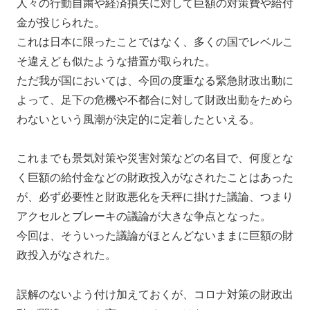
人々の行動自粛や経済損失に対して巨額の対策費や給付
金が投じられた。
これは日本に限ったことではなく、多くの国でレベルこ
そ違えども似たような措置が取られた。
ただ我が国においては、今回の度重なる緊急財政出動に
よって、足下の危機や不都合に対して財政出動をためら
わないという風潮が決定的に定着したといえる。
これまでも景気対策や災害対策などの名目で、何度とな
く巨額の給付金などの財政投入がなされたことはあった
が、必ず必要性と財政悪化を天秤に掛けた議論、つまり
アクセルとブレーキの議論が大きな争点となった。
今回は、そういった議論がほとんどないままに巨額の財
政投入がなされた。
誤解のないよう付け加えておくが、コロナ対策の財政出