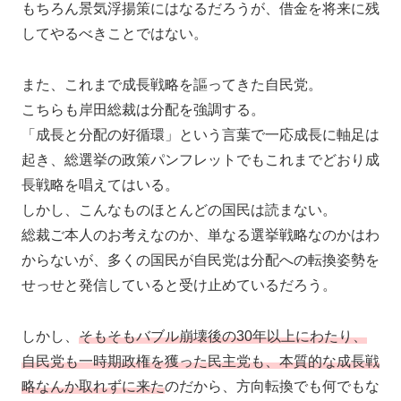
もちろん景気浮揚策にはなるだろうが、借金を将来に残
してやるべきことではない。
また、これまで成長戦略を謳ってきた自民党。
こちらも岸田総裁は分配を強調する。
「成長と分配の好循環」という言葉で一応成長に軸足は
起き、総選挙の政策パンフレットでもこれまでどおり成
長戦略を唱えてはいる。
しかし、こんなものほとんどの国民は読まない。
総裁ご本人のお考えなのか、単なる選挙戦略なのかはわ
からないが、多くの国民が自民党は分配への転換姿勢を
せっせと発信していると受け止めているだろう。
しかし、
そもそもバブル崩壊後の30年以上にわたり、
自民党も一時期政権を獲った民主党も、本質的な成長戦
略なんか取れずに来た
のだから、方向転換でも何でもな