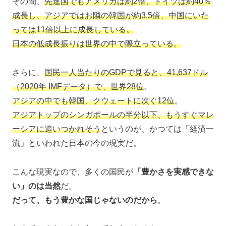
その間、
先進国でもアメリカは約2倍、ドイツは約40％
成長し、アジアではお隣の韓国が約3.5倍、中国にいた
っては11倍以上に成長している。
日本の低成長振りは世界の中で際立っている。
さらに、
国民一人当たりのGDPで見ると、41,637ドル
（2020年 IMFデータ）で、世界28位
。
アジアの中でも韓国、クウェートに次ぐ12位
。
アジアトップのシンガポールの半分以下、もうすぐマレ
ーシアに追いつかれそう
というのが、かつては「経済一
流」といわれた日本の今の現実だ。
こんな現実なので、多くの国民が
「豊かさを実感できな
い」のは当然
だ。
だって、もう豊かな国じゃないのだから
。