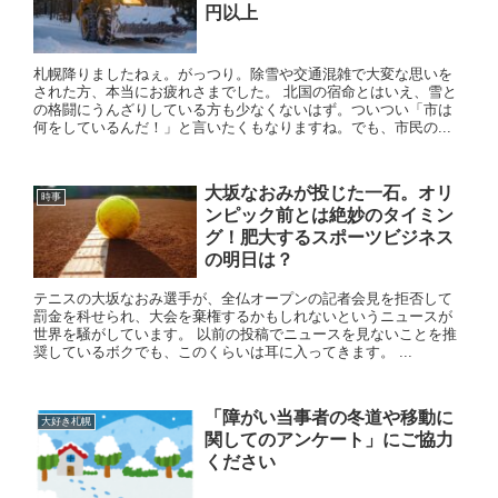
円以上
札幌降りましたねぇ。がっつり。除雪や交通混雑で大変な思いを
された方、本当にお疲れさまでした。 北国の宿命とはいえ、雪と
の格闘にうんざりしている方も少なくないはず。ついつい「市は
何をしているんだ！」と言いたくもなりますね。でも、市民の...
大坂なおみが投じた一石。オリ
時事
ンピック前とは絶妙のタイミン
グ！肥大するスポーツビジネス
の明日は？
テニスの大坂なおみ選手が、全仏オープンの記者会見を拒否して
罰金を科せられ、大会を棄権するかもしれないというニュースが
世界を騒がしています。 以前の投稿でニュースを見ないことを推
奨しているボクでも、このくらいは耳に入ってきます。 ...
「障がい当事者の冬道や移動に
大好き札幌
関してのアンケート」にご協力
ください